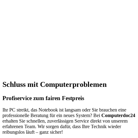
tzwerken
 &
rkauf
r
robleme
 aller
n
nd Pc's
ion aller
Schluss mit Computerproblemen
teme
 fairen
Profiservice zum fairen Festpreis
Ihr PC streikt, das Notebook ist langsam oder Sie brauchen eine
professionelle Beratung für ein neues System? Bei
Computerdoc24
erhalten Sie schnellen, zuverlässigen Service direkt von unserem
erfahrenen Team. Wir sorgen dafür, dass Ihre Technik wieder
reibungslos läuft – ganz sicher!