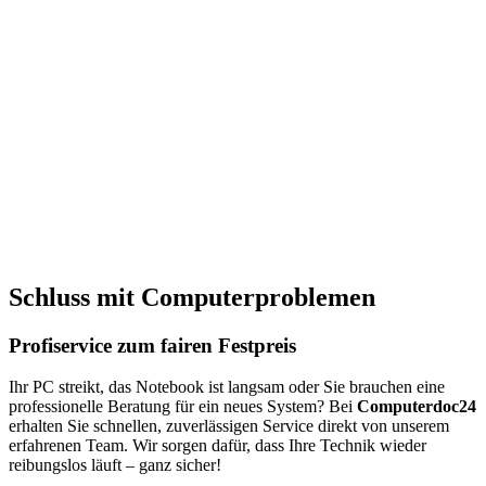
tzwerken
 &
rkauf
r
robleme
 aller
n
nd Pc's
ion aller
Schluss mit Computerproblemen
teme
 fairen
Profiservice zum fairen Festpreis
Ihr PC streikt, das Notebook ist langsam oder Sie brauchen eine
professionelle Beratung für ein neues System? Bei
Computerdoc24
erhalten Sie schnellen, zuverlässigen Service direkt von unserem
erfahrenen Team. Wir sorgen dafür, dass Ihre Technik wieder
reibungslos läuft – ganz sicher!