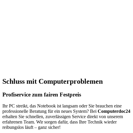
tzwerken
 &
rkauf
r
robleme
 aller
n
nd Pc's
ion aller
Schluss mit Computerproblemen
teme
 fairen
Profiservice zum fairen Festpreis
Ihr PC streikt, das Notebook ist langsam oder Sie brauchen eine
professionelle Beratung für ein neues System? Bei
Computerdoc24
erhalten Sie schnellen, zuverlässigen Service direkt von unserem
erfahrenen Team. Wir sorgen dafür, dass Ihre Technik wieder
reibungslos läuft – ganz sicher!