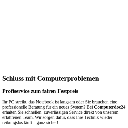
tzwerken
 &
rkauf
r
robleme
 aller
n
nd Pc's
ion aller
Schluss mit Computerproblemen
teme
 fairen
Profiservice zum fairen Festpreis
Ihr PC streikt, das Notebook ist langsam oder Sie brauchen eine
professionelle Beratung für ein neues System? Bei
Computerdoc24
erhalten Sie schnellen, zuverlässigen Service direkt von unserem
erfahrenen Team. Wir sorgen dafür, dass Ihre Technik wieder
reibungslos läuft – ganz sicher!